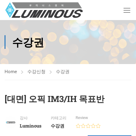
수강권
Home
수강신청
수강권
[대면] 오픽 IM3/IH 목표반
Review
강사
카테고리
Luminous
수강권