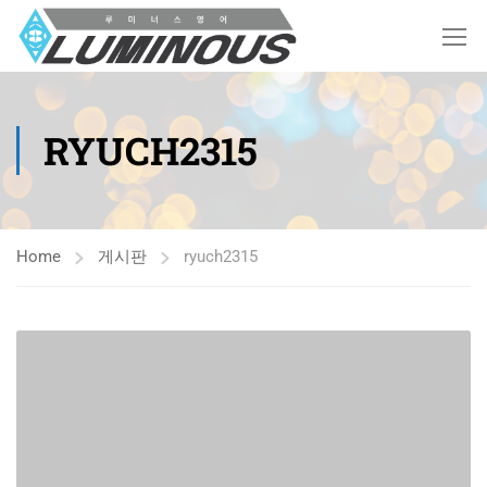
RYUCH2315
Home
게시판
ryuch2315