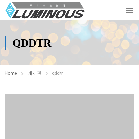
QDDTR
Home
게시판
qddtr