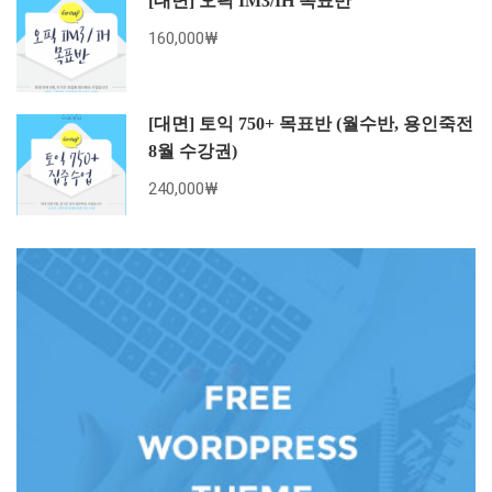
[대면] 오픽 IM3/IH 목표반
160,000₩
[대면] 토익 750+ 목표반 (월수반, 용인죽전
8월 수강권)
240,000₩