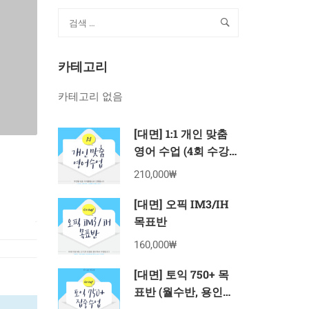
카테고리
카테고리 없음
[대면] 1:1 개인 맞춤
영어 수업 (4회 수강
권)
210,000₩
[대면] 오픽 IM3/IH
목표반
160,000₩
[대면] 토익 750+ 목
표반 (월수반, 용인죽
전 8월 수강권)