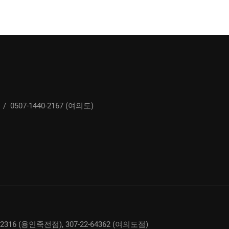
/
0507-1440-2167 (여의도)
02316 (용인죽전점), 307-22-64362 (여의도점)