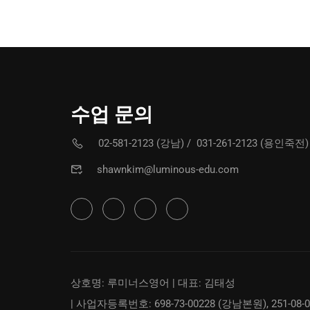
수업 문의
02-581-2123 (강남)
/
031-261-2123 (용인죽전)
shawnkim@luminous-edu.com
상호명: 루미너스영어 | 대표: 김태성
| 사업자등록번호: 698-73-00228 (강남본원), 251-08-