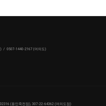
)
/
0507-1440-2167 (여의도)
02316 (용인죽전점), 307-22-64362 (여의도점)