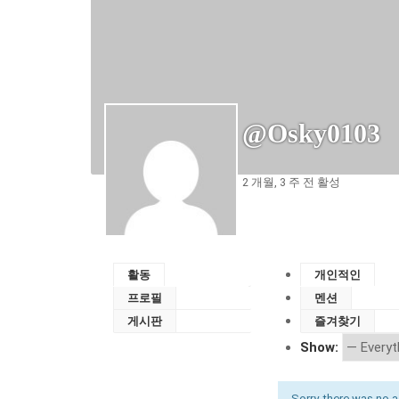
@osky0103
2 개월, 3 주 전 활성
활동
개인적인
프로필
멘션
게시판
즐겨찾기
Show:
Sorry, there was no act