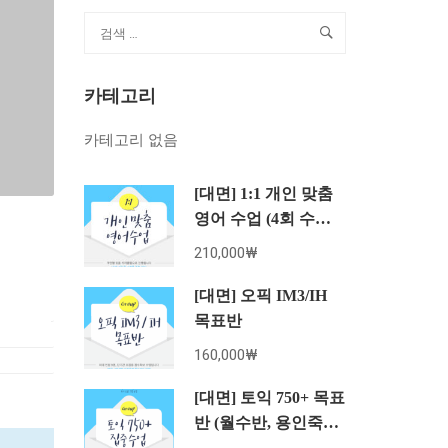
카테고리
카테고리 없음
[대면] 1:1 개인 맞춤
영어 수업 (4회 수강
권)
210,000₩
[대면] 오픽 IM3/IH
목표반
160,000₩
[대면] 토익 750+ 목표
반 (월수반, 용인죽전
8월 수강권)