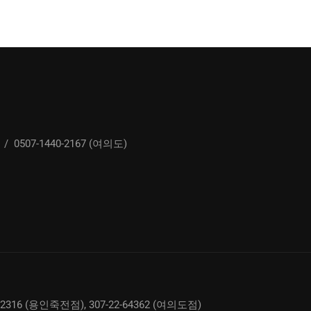
/
0507-1440-2167 (여의도)
02316 (용인죽전점), 307-22-64362 (여의도점)