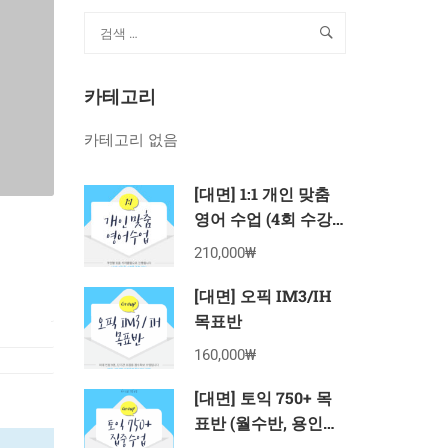
카테고리
카테고리 없음
[대면] 1:1 개인 맞춤
영어 수업 (4회 수강
권)
210,000₩
[대면] 오픽 IM3/IH
목표반
160,000₩
[대면] 토익 750+ 목
표반 (월수반, 용인죽
전 8월 수강권)