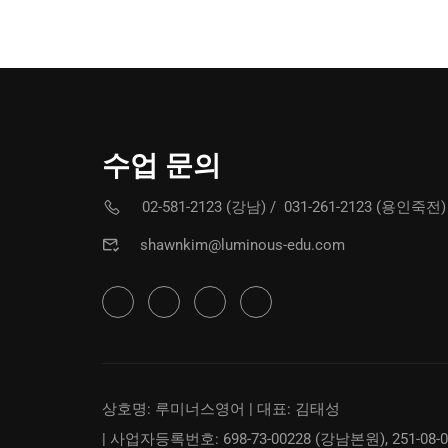
수업 문의
02-581-2123 (강남)
/
031-261-2123 (용인죽전)
shawnkim@luminous-edu.com
상호명: 루미너스영어 | 대표: 김태성
| 사업자등록번호: 698-73-00228 (강남본원), 251-08-