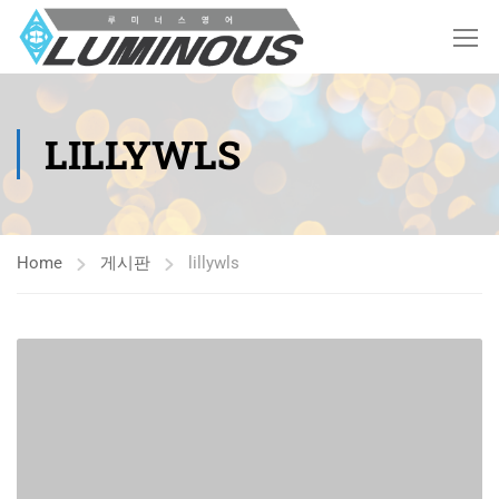
LILLYWLS
Home
게시판
lillywls