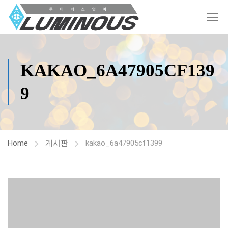
KAKAO_6A47905CF139
9
Home
게시판
kakao_6a47905cf1399