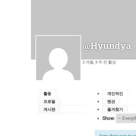
@hyundya
2 개월, 3 주 전 활성
활동
개인적인
프로필
멘션
게시판
즐겨찾기
Show:
Sorry, there was no act