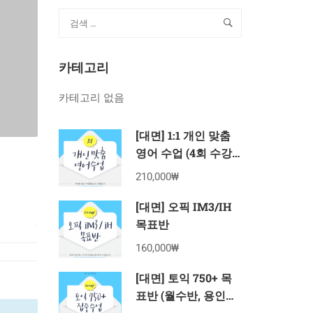
카테고리
카테고리 없음
[대면] 1:1 개인 맞춤
영어 수업 (4회 수강
권)
210,000₩
[대면] 오픽 IM3/IH
목표반
160,000₩
[대면] 토익 750+ 목
표반 (월수반, 용인죽
전 8월 수강권)