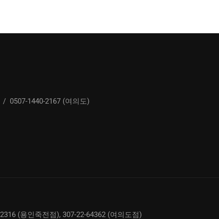
/
0507-1440-2167 (여의도)
02316 (용인죽전점), 307-22-64362 (여의도점)