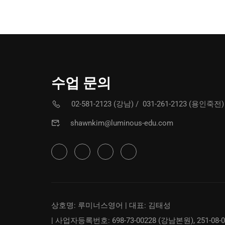
수업 문의
02-581-2123 (강남)
/
031-261-2123 (용인죽전)
shawnkim@luminous-edu.com
상호명: 루미너스영어 | 대표: 김태성
| 사업자등록번호: 698-73-00228 (강남본원), 251-08-