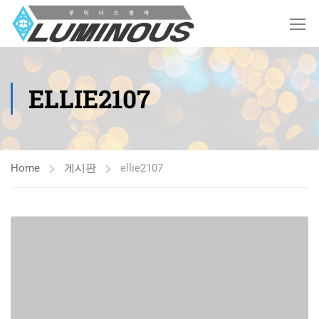
ELLIE2107
Home
게시판
ellie2107