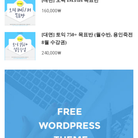
[대면] 오픽 IM3/IH 목표반
160,000₩
[대면] 토익 750+ 목표반 (월수반, 용인죽전
8월 수강권)
240,000₩