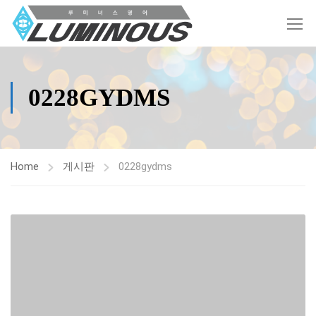
0228GYDMS
Home
게시판
0228gydms