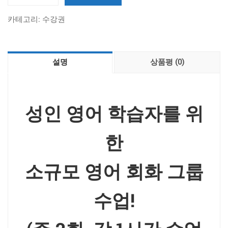
면]
카테고리:
수강권
소
규
모
설명
상품평 (0)
영
어
회
화
성인 영어 학습자를 위
그
룹
한
수
업
소규모 영어 회화 그룹
수
량
수업!