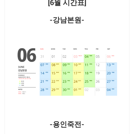
[6월 시간표]
-강남본원-
-용인죽전-