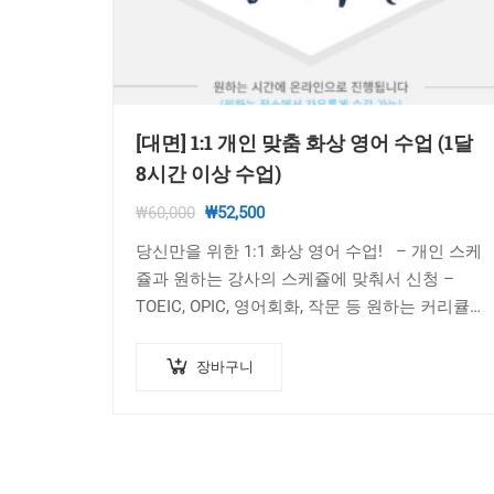
[대면] 1:1 개인 맞춤 화상 영어 수업 (1달
8시간 이상 수업)
원
현
₩
60,000
₩
52,500
래
재
당신만을 위한 1:1 화상 영어 수업! – 개인 스케
가
가
쥴과 원하는 강사의 스케쥴에 맞춰서 신청 –
격:
격:
TOEIC, OPIC, 영어회화, 작문 등 원하는 커리큘럼
₩60,000.
₩52,500.
상담 가능 – 수업 시간 변경…
장바구니