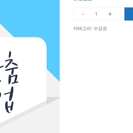
-
+
[대
면]
카테고리:
수강권
2:1
맞
춤
영
어
수
업
(4
회
수
강
권)
수
량