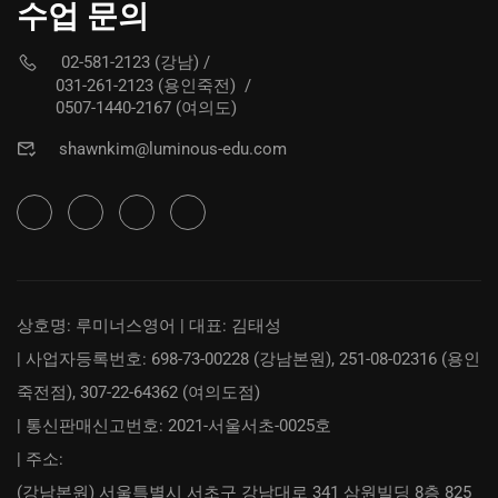
수업 문의
02-581-2123 (강남)
/
031-261-2123 (용인죽전)
/
0507-1440-2167 (여의도)
shawnkim@luminous-edu.com
상호명: 루미너스영어 | 대표: 김태성
| 사업자등록번호: 698-73-00228 (강남본원), 251-08-02316 (용인
죽전점), 307-22-64362 (여의도점)
| 통신판매신고번호: 2021-서울서초-0025호
| 주소:
(강남본원) 서울특별시 서초구 강남대로 341 삼원빌딩 8층 825