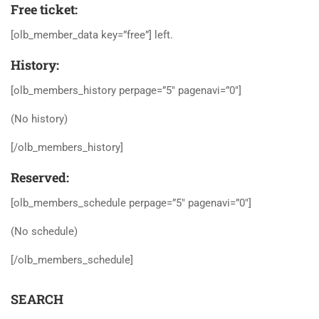
Free ticket:
[olb_member_data key=”free”] left.
History:
[olb_members_history perpage=”5″ pagenavi=”0″]
(No history)
[/olb_members_history]
Reserved:
[olb_members_schedule perpage=”5″ pagenavi=”0″]
(No schedule)
[/olb_members_schedule]
SEARCH