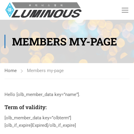
MEMBERS MY-PAGE
Home
Members my-page
Hello [olb_member_data key=”name”].
Term of validity:
[olb_member_data key=”olbterm”]
[olb_if_expire]Expired[/olb_if_expire]