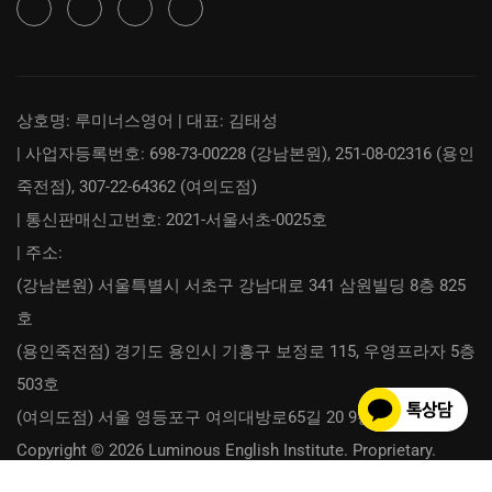
상호명: 루미너스영어 | 대표: 김태성
| 사업자등록번호: 698-73-00228 (강남본원), 251-08-02316 (용인
죽전점), 307-22-64362 (여의도점)
| 통신판매신고번호: 2021-서울서초-0025호
| 주소:
(강남본원) 서울특별시 서초구 강남대로 341 삼원빌딩 8층 825
호
(용인죽전점) 경기도 용인시 기흥구 보정로 115, 우영프라자 5층
503호
(여의도점) 서울 영등포구 여의대방로65길 20 9층 918호
Copyright © 2026 Luminous English Institute. Proprietary.
이용약관
개인정보취급방침